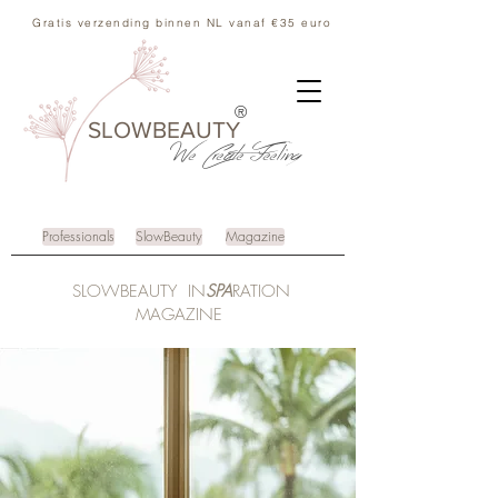
Gratis verzending binnen NL vanaf €35 euro
®
SLOWBEAUTY
We Create
Feeling
Professionals
SlowBeauty
Magazine
SLOWBEAUTY IN
SPA
RATION
MAGAZINE