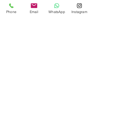
beschikken zoals de
traditionele cosmetica. Ik hoor
Phone
Email
WhatsApp
Instagram
zelfs dat ze niet zo diep in de
huid dringen, rimpels en fijne
lijntjes niet minimaliseren en
sneller uitgewerkt zijn
.
LEES MEER