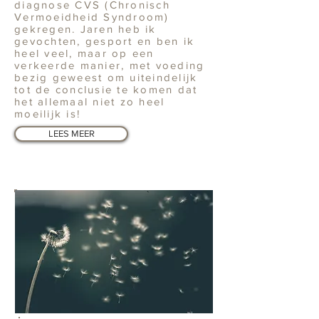
diagnose CVS (Chronisch
Vermoeidheid Syndroom)
gekregen. Jaren heb ik
gevochten, gesport en ben ik
heel veel, maar op een
verkeerde manier, met voeding
bezig geweest om uiteindelijk
tot de conclusie te komen dat
het allemaal niet zo heel
moeilijk is!
LEES MEER