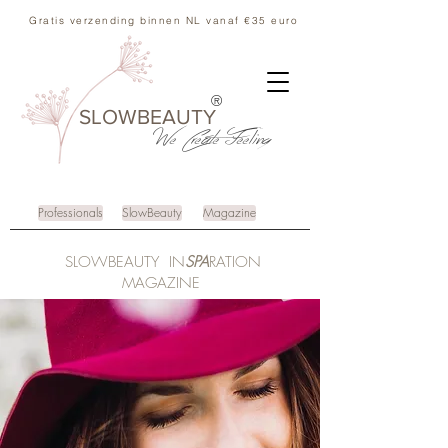
Gratis verzending binnen NL vanaf €35 euro
®
SLOWBEAUTY
We Create
Feeling
Professionals
SlowBeauty
Magazine
SLOWBEAUTY IN
SPA
RATION
MAGAZINE