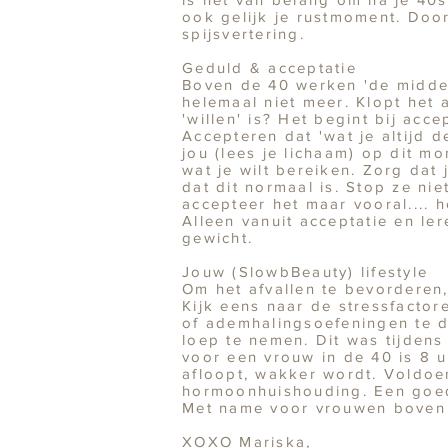
ook gelijk je rustmoment. Door
spijsvertering.
Geduld & acceptatie
Boven de 40 werken 'de middelt
helemaal niet meer. Klopt het 
'willen' is? Het begint bij acc
Accepteren dat 'wat je altijd
jou (lees je lichaam) op dit mo
wat je wilt bereiken. Zorg dat
dat dit normaal is. Stop ze ni
accepteer het maar vooral.... h
Alleen vanuit acceptatie en ler
gewicht.
Jouw (SlowbBeauty) lifestyle
Om het afvallen te bevorderen,
Kijk eens naar de stressfactor
of ademhalingsoefeningen te d
loep te nemen. Dit was tijden
voor een vrouw in de 40 is 8 u
afloopt, wakker wordt. Voldoen
hormoonhuishouding. Een goede
Met name voor vrouwen boven
​​XOXO Mariska,