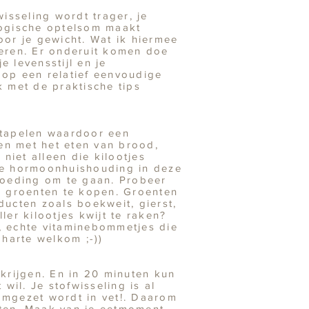
isseling wordt trager, je
logische optelsom maakt
or je gewicht. Wat ik hiermee
pteren. Er onderuit komen doe
e levensstijl en je
je op een relatief eenvoudige
 met de praktische tips
stapelen waardoor een
en met het eten van brood,
 niet alleen die kilootjes
je hormoonhuishouding in deze
voeding om te gaan. Probeer
n groenten te kopen. Groenten
ucten zoals boekweit, gierst,
er kilootjes kwijt te raken?
, echte vitaminebommetjes die
 harte welkom ;-))
krijgen. En in 20 minuten kun
 wil. Je stofwisseling is al
 omgezet wordt in vet!. Daarom
eten. Maak van je eetmoment