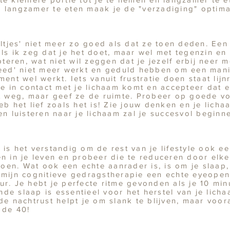
 langzamer te eten maak je de "verzadiging" optima
jes' niet meer zo goed als dat ze toen deden. Een s
als ik zeg dat je het doet, maar wel met tegenzin e
epteren, wat niet wil zeggen dat je jezelf erbij neer
 deed' niet meer werkt en geduld hebben om een mani
ment wel werkt. Iets vanuit frustratie doen staat lij
 je in contact met je lichaam komt en accepteer dat 
et weg, maar geef ze de ruimte. Probeer op goede v
eb het lief zoals het is! Zie jouw denken en je lich
en luisteren naar je lichaam zal je succesvol beginn
 is het verstandig om de rest van je lifestyle ook e
en in je leven en probeer die te reduceren door elk
oen. Wat ook een echte aanrader is, is om je slaap
s mijn cognitieve gedragstherapie een echte eyeopen
ur. Je hebt je perfecte ritme gevonden als je 10 mi
de slaap is essentieel voor het herstel van je licha
 nachtrust helpt je om slank te blijven, maar voor
 de 40!