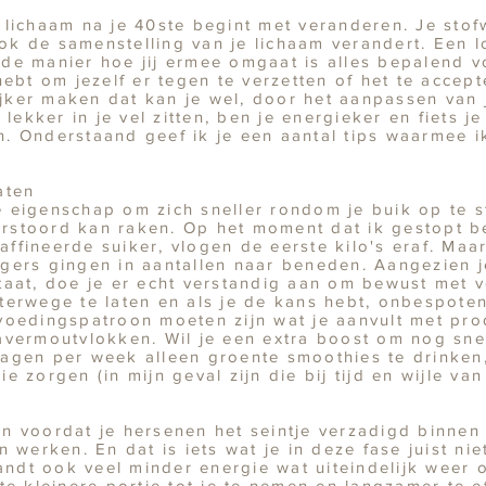
lichaam na je 40ste begint met veranderen. Je stofw
k de samenstelling van je lichaam verandert. Een 
de manier hoe jij ermee omgaat is alles bepalend vo
hebt om jezelf er tegen te verzetten of het te acce
ijker maken dat kan je wel, door het aanpassen van j
 lekker in je vel zitten, ben je energieker en fiets 
. Onderstaand geef ik je een aantal tips waarmee ik
aten
 eigenschap om zich sneller rondom je buik op te 
stoord kan raken. Op het moment dat ik gestopt b
raffineerde suiker, vlogen de eerste kilo's eraf. Maar
gers gingen in aantallen naar beneden. Aangezien 
taat, doe je er echt verstandig aan om bewust met 
terwege te laten en als je de kans hebt, onbespote
voedingspatroon moeten zijn wat je aanvult met prod
vermoutvlokken. Wil je een extra boost om nog snell
agen per week alleen groente smoothies te drinken
 zorgen (in mijn geval zijn die bij tijd en wijle van
n
n voordat je hersenen het seintje verzadigd binnen 
werken. En dat is iets wat je in deze fase juist niet
randt ook veel minder energie wat uiteindelijk weer
te kleinere portie tot je te nemen en langzamer te 