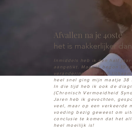
Afvallen na je 40ste
het is makkerlijker dan
Inmiddels heb ik een half jaa
aangetikt. Maar ik begon 10 j
verandering al in mijn lichaam
heel snel gi
ng mijn maatje 38 
In die tijd heb ik ook de dia
(Chronisch Vermoeidheid Syn
Jaren heb ik gevochten, gespo
veel, maar op een verkeerde 
voeding bezig geweest om uite
conclusie te komen dat het all
heel moeilijk is!