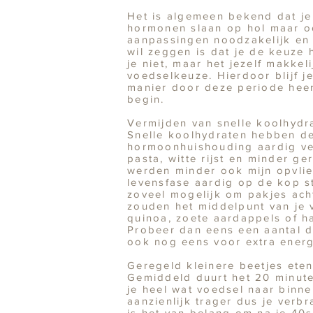
Het is algemeen bekend dat je 
hormonen slaan op hol maar oo
aanpassingen noodzakelijk en 
wil zeggen is dat je de keuze 
je niet, maar het jezelf makkel
voedselkeuze. Hierdoor blijf je
manier door deze periode heen
begin.
Vermijden van snelle koolhydr
Snelle koolhydraten hebben de
hormoonhuishouding aardig ver
pasta, witte rijst en minder ge
werden minder ook mijn opvlie
levensfase aardig op de kop s
zoveel mogelijk om pakjes ach
zouden het middelpunt van je 
quinoa, zoete aardappels of ha
Probeer dan eens een aantal d
ook nog eens voor extra energie
Geregeld kleinere beetjes ete
Gemiddeld duurt het 20 minute
je heel wat voedsel naar binnen 
aanzienlijk trager dus je verb
is het van belang om na je 40s