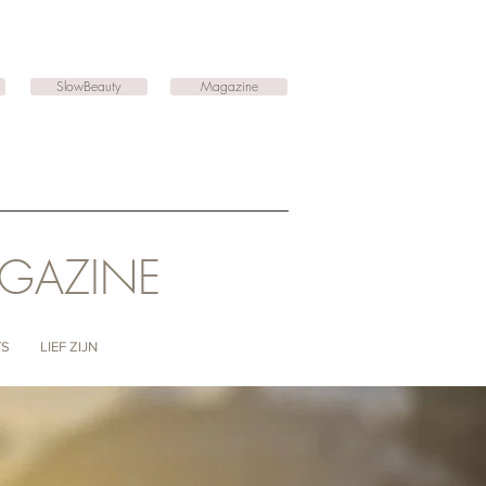
SlowBeauty
Magazine
AGAZINE
TS
LIEF ZIJN