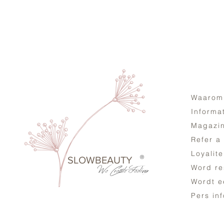
Waarom
Informa
Magazi
Refer a
Loyalit
®
SLOWBEAUTY
Word re
We Create
Feeling
Wordt ee
Pers in