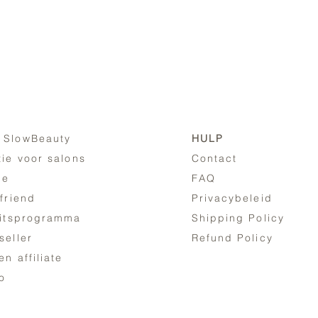
 SlowBeauty
HULP
tie voor salons
Contact
ne
FAQ
 friend
Privacybeleid
eitsprogramma
Shipping Policy
seller
Refund Policy
n affiliate
fo