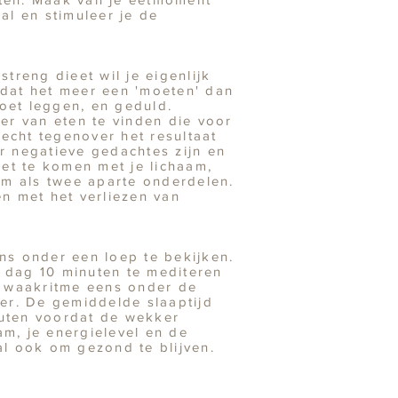
al en stimuleer je de
treng dieet wil je eigenlijk
n dat het meer een 'moeten' dan
 moet leggen, en geduld.
er van eten te vinden die voor
nrecht tegenover het resultaat
er negatieve gedachtes zijn en
oet te komen met je lichaam,
aam als twee aparte onderdelen.
en met het verliezen van
ens onder een loep te bekijken.
e dag 10 minuten te mediteren
, waakritme eens onder de
er. De gemiddelde slaaptijd
nuten voordat de wekker
am, je energielevel en de
al ook om gezond te blijven.