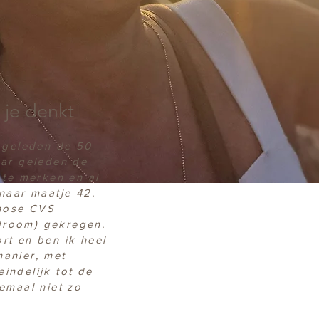
 je denkt
r geleden de 50
aar geleden de
 te merken en al
naar maatje 42.
gnose CVS
droom) gekregen.
rt en ben ik heel
manier, met
indelijk tot de
emaal niet zo