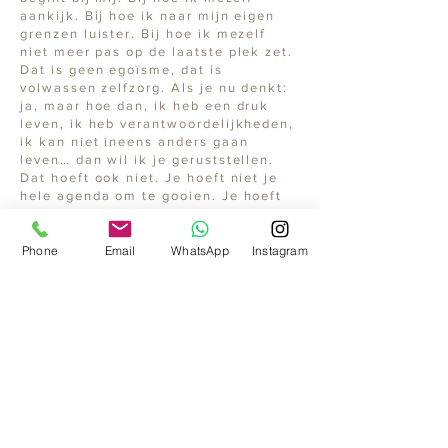
aankijk. Bij hoe ik naar mijn eigen
grenzen luister. Bij hoe ik mezelf
niet meer pas op de laatste plek zet.
Dat is geen egoïsme, dat is
volwassen zelfzorg. Als je nu denkt:
ja, maar hoe dan, ik heb een druk
leven, ik heb verantwoordelijkheden,
ik kan niet ineens anders gaan
leven… dan wil ik je geruststellen.
Dat hoeft ook niet. Je hoeft niet je
hele agenda om te gooien. Je hoeft
niet naar een berghut. Je hoeft
alleen te beginnen met één moment
per dag waarin je niet doorgaat. Eén
Phone
Email
WhatsApp
Instagram
moment waarin je jezelf het signaal
geeft: ik ben veilig genoeg om even
stil te staan.Welke zou dat voor jou
kunnen zijn? Ochtend, middag,
avond? En wat maakt het moeilijk om
dat moment te nemen?
Ik schrijf dit niet als iemand die het
“af” heeft. Ik schrijf dit als iemand
die het herkent. Die nog steeds kan
doorschieten in doen en dragen,