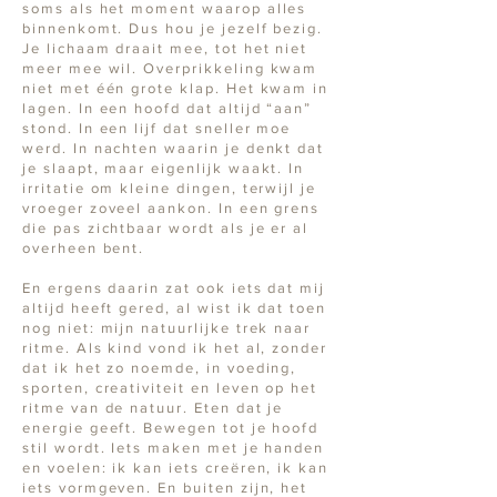
soms als het moment waarop alles
binnenkomt. Dus hou je jezelf bezig.
Je lichaam draait mee, tot het niet
meer mee wil. Overprikkeling kwam
niet met één grote klap. Het kwam in
lagen. In een hoofd dat altijd “aan”
stond. In een lijf dat sneller moe
werd. In nachten waarin je denkt dat
je slaapt, maar eigenlijk waakt. In
irritatie om kleine dingen, terwijl je
vroeger zoveel aankon. In een grens
die pas zichtbaar wordt als je er al
overheen bent.
En ergens daarin zat ook iets dat mij
altijd heeft gered, al wist ik dat toen
nog niet: mijn natuurlijke trek naar
ritme. Als kind vond ik het al, zonder
dat ik het zo noemde, in voeding,
sporten, creativiteit en leven op het
ritme van de natuur. Eten dat je
energie geeft. Bewegen tot je hoofd
stil wordt. Iets maken met je handen
en voelen: ik kan iets creëren, ik kan
iets vormgeven. En buiten zijn, het