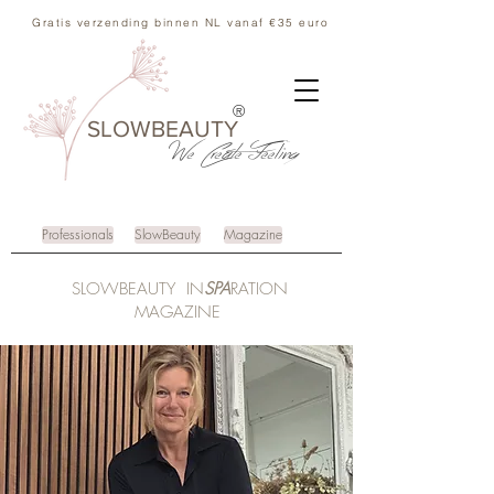
Gratis verzending binnen NL vanaf €35 euro
®
SLOWBEAUTY
We Create
Feeling
Professionals
SlowBeauty
Magazine
SLOWBEAUTY IN
SPA
RATION
MAGAZINE