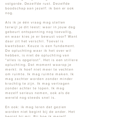
volgorde. Dezelfde rust. Dezelfde
boodschap aan jezelf: ik ben er ook
nog.
Als ik je één vraag mag stellen
terwijl je dit leest: waar in jouw dag
gebeurt ontspanning nog toevallig,
en waar kies je er bewust voor? Want
daar zit het verschil. Toeval is
kwetsbaar. Keuze is een fundament.
De opluchting waar ik het over wil
hebben, is niet de opluchting van
“alles is opgelost”. Het is een stillere
opluchting. Dat moment waarop je
merkt: ik hoef niet meer te vechten
om ruimte. Ik mag ruimte maken. Ik
mag zachter worden zonder minder
krachtig te zijn. Ik mag vertragen
zonder achter te lopen. Ik mag
mezelf serieus nemen, ook als de
wereld nog steeds snel is.
En ook: ik mag leren dat gezien
worden niet begint bij de ander. Het
begint bij mij. Bij hoe ik mezelf