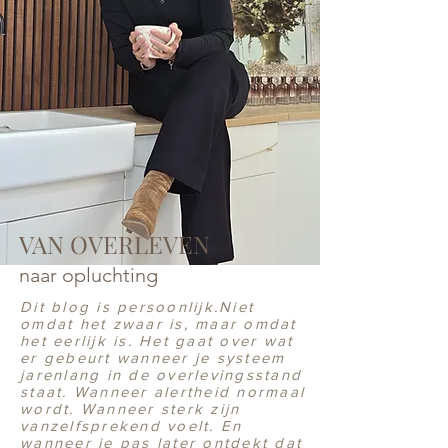
VAN OVERLEVEN
naar opluchting
Dit blog is persoonlijk.Niet
omdat het zwaar is, maar omdat
het eerlijk is. Het gaat over wat
er gebeurt wanneer je systeem
jarenlang in de overlevingsstand
staat. Wanneer alertheid normaal
wordt. Wanneer sterk zijn
vanzelfsprekend voelt. En
wanneer je pas later ontdekt dat