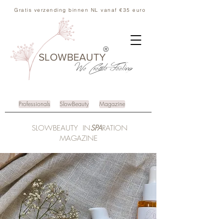
Gratis verzending binnen NL vanaf €35 euro
®
SLOWBEAUTY
We Create
Feeling
Professionals
SlowBeauty
Magazine
SLOWBEAUTY IN
SPA
RATION
MAGAZINE