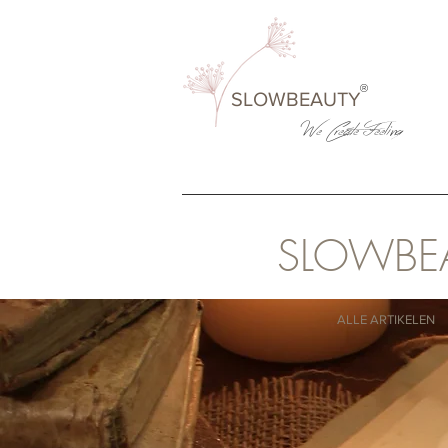
®
SLOWBEAUTY
We Create
Feeling
SLOWBE
ALLE ARTIKELEN