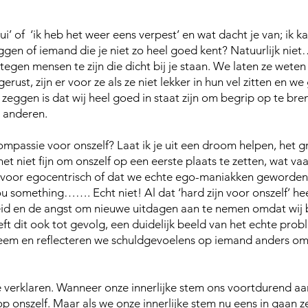
lui’ of ‘ik heb het weer eens verpest’ en wat dacht je van; ik
gen of iemand die je niet zo heel goed kent? Natuurlijk niet….
egen mensen te zijn die dicht bij je staan. We laten ze weten d
gerust, zijn er voor ze als ze niet lekker in hun vel zitten en w
zeggen is dat wij heel goed in staat zijn om begrip op te breng
 anderen.
ompassie voor onszelf? Laat ik je uit een droom helpen, het g
 het niet fijn om onszelf op een eerste plaats te zetten, wat 
oor egocentrisch of dat we echte ego-maniakken geworden zijn
you something……. Echt niet! Al dat ‘hard zijn voor onszelf’ he
heid en de angst om nieuwe uitdagen aan te nemen omdat wij b
ft dit ook tot gevolg, een duidelijk beeld van het echte probl
eem en reflecteren we schuldgevoelens op iemand anders om de 
te verklaren. Wanneer onze innerlijke stem ons voortdurend aan
p onszelf. Maar als we onze innerlijke stem nu eens in gaan 