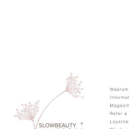
Waarom
Informa
Magazi
Refer a
Loyalit
®
SLOWBEAUTY