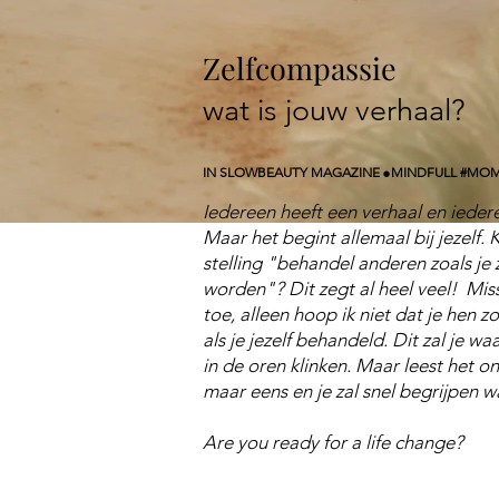
Zelfcompassie
wat is jouw verhaal?
.
IN SLOWBEAUTY MAGAZINE
MINDFULL #MO
Iedereen heeft een verhaal en ieder
Maar het begint allemaal bij jezelf. 
stelling "behandel anderen zoals je 
worden"? Dit zegt al heel veel! Mis
toe, alleen hoop ik niet dat je hen 
als je jezelf behandeld. Dit zal je waa
in de oren klinken. Maar leest het o
maar eens en je zal snel begrijpen w
Are you ready for a life change?