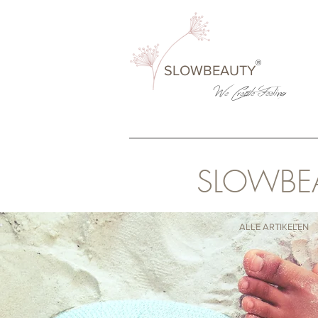
®
SLOWBEAUTY
We Create
Feeling
SLOWBE
ALLE ARTIKELEN