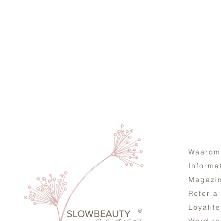
Waarom
Informa
Magazi
Refer a
Loyalit
®
SLOWBEAUTY