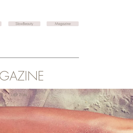
SlowBeauty
Magazine
AGAZINE
TS
LIEF ZIJN