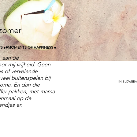
 zomer
.
.
TS
#MOMENTS OF HAPPINESS
t aan de
r mij vrijheid. Geen
s of vervelende
 veel buitenspelen bij
IN SLOWBEA
 oma. En dan die
koffer pakken, met mama
enmaal op de
endjes en