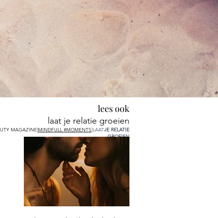
lees ook
laat je relatie groeien
UTY MAGAZINE|
MINDFULL #MOMENTS
|
LAAT
JE RELATIE
GROEIEN