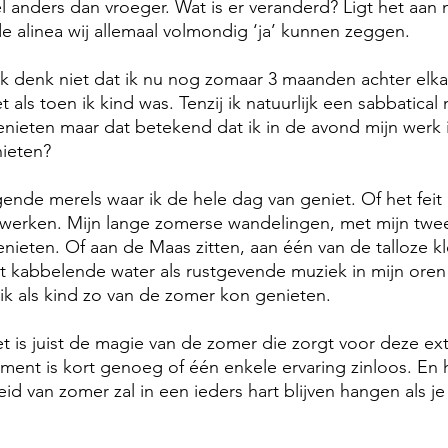
anders dan vroeger. Wat is er veranderd? Ligt het aan 
e alinea wij allemaal volmondig ‘ja’ kunnen zeggen.
 ik denk niet dat ik nu nog zomaar 3 maanden achter elka
t als toen ik kind was. Tenzij ik natuurlijk een sabbatica
nieten maar dat betekend dat ik in de avond mijn werk 
ieten?
ende merels waar ik de hele dag van geniet. Of het feit
 werken. Mijn lange zomerse wandelingen, met mijn twee 
nieten. Of aan de Maas zitten, aan één van de talloze kl
t kabbelende water als rustgevende muziek in mijn oren
 ik als kind zo van de zomer kon genieten.
 het is juist de magie van de zomer die zorgt voor deze ex
ent is kort genoeg of één enkele ervaring zinloos. E
id van zomer zal in een ieders hart blijven hangen als je