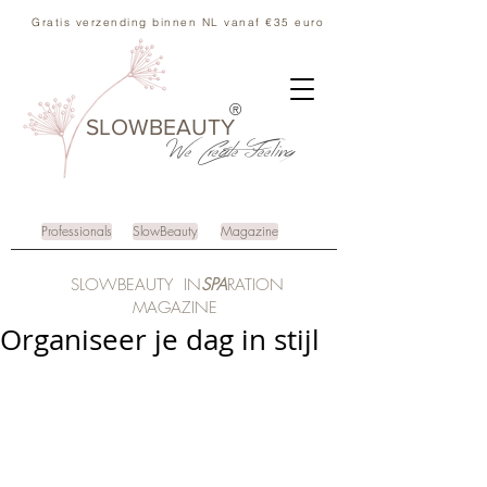
Gratis verzending binnen NL vanaf €35 euro
®
SLOWBEAUTY
We Create
Feeling
Professionals
SlowBeauty
Magazine
SLOWBEAUTY IN
SPA
RATION
MAGAZINE
Organiseer je dag in stijl