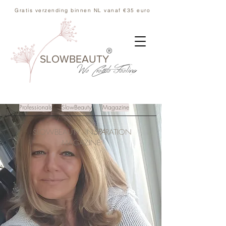
Gratis verzending binnen NL vanaf €35 euro
®
SLOWBEAUTY
We Create
Feeling
Professionals
SlowBeauty
Magazine
SLOWBEAUTY IN
SPA
RATION
MAGAZINE