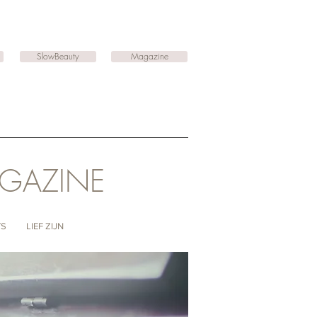
SlowBeauty
Magazine
AGAZINE
TS
LIEF ZIJN