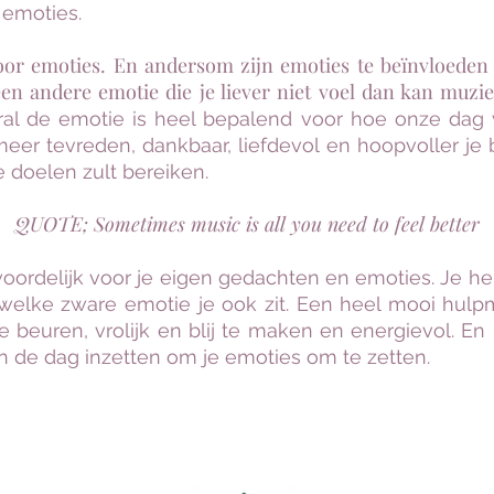
 emoties.
or emoties. En andersom zijn emoties te beïnvloeden d
 een andere emotie die je liever niet voel dan kan muz
l de emotie is heel bepalend voor hoe onze dag ve
er tevreden, dankbaar, liefdevol en hoopvoller je 
e doelen zult bereiken.
QUOTE; Sometimes music is all you need to feel better
ntwoordelijk voor je eigen gedachten en emoties. Je h
welke zware emotie je ook zit. Een heel mooi hulpmi
 beuren, vrolijk en blij te maken en energievol. En m
 de dag inzetten om je emoties om te zetten.