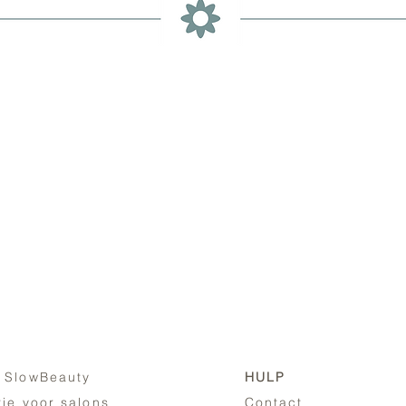
 SlowBeauty
HULP
tie voor salons
Contact