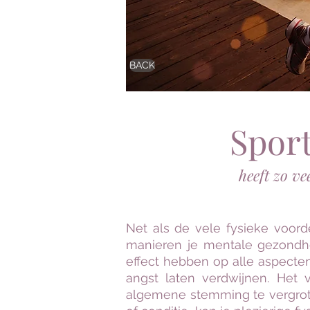
BACK
Spor
heeft zo ve
Net als de vele fysieke voor
manieren je mentale gezondh
effect hebben op alle aspecten 
angst laten verdwijnen. Het 
algemene stemming te vergroten