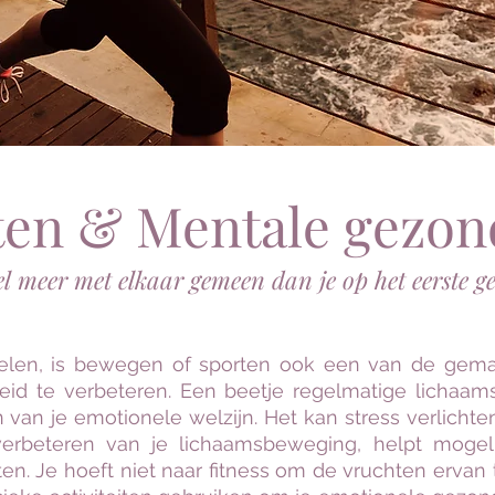
ten & Mentale gezon
el meer met elkaar gemeen dan je op het eerste g
delen, is bewegen of sporten ook een van de gemak
eid te verbeteren. Een beetje regelmatige lichaa
van je emotionele welzijn. Het kan stress verlichten
verbeteren van je lichaamsbeweging, helpt mogel
. Je hoeft niet naar fitness om de vruchten ervan t