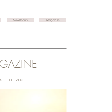
SlowBeauty
Magazine
AGAZINE
TS
LIEF ZIJN