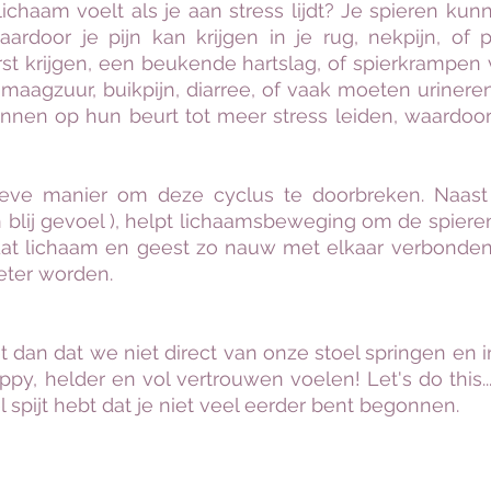
 lichaam voelt als je aan stress lijdt? Je spieren kun
rdoor je pijn kan krijgen in je rug, nekpijn, of p
 krijgen, een beukende hartslag, of spierkrampen
 maagzuur, buikpijn, diarree, of vaak moeten uriner
nen op hun beurt tot meer stress leiden, waardoor e
ieve manier om deze cyclus te doorbreken. Naast 
 blij gevoel ), helpt lichaamsbeweging om de spier
dat lichaam en geest zo nauw met elkaar verbonden z
beter worden.
et dan dat we niet direct van onze stoel springen e
appy, helder en vol vertrouwen voelen!
Let's do this.
el spijt hebt dat je niet veel eerder bent begonnen.