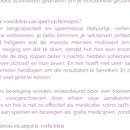
fysieke activiteiten gebruiken om je emotionele gezo
le voordelen van sport en bewegen?
r longcapaciteit en spiermassa. Natuurlijk, oefe
 verbeteren, je taille trimmen, je seksleven verbet
iet hetgeen wat de meeste mensen motiveert om a
 neiging om dat te doen, omdat het hen een enorm
de de dag, slapen beter 's nachts, hebben scherper
er zichzelf en hun leven. En het hoeft niet uren la
lometer hardlopen om die resultaten te bereiken. Er z
t veel geld te kosten.
 en beweging worden ondersteund door een toene
ok voorgeschreven door artsen voor aandoenin
es en het is net zo effectief als medicatie, soms zelf
aan sporten en bewegen als gratis medicijnen, zond
tress en angst te verlichten