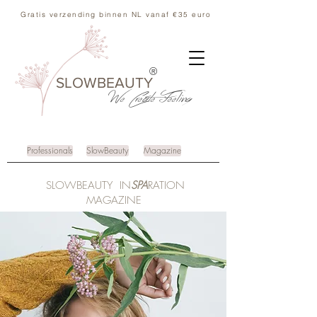
Gratis verzending binnen NL vanaf €35 euro
®
SLOWBEAUTY
We Create
Feeling
Professionals
SlowBeauty
Magazine
SLOWBEAUTY IN
SPA
RATION
MAGAZINE