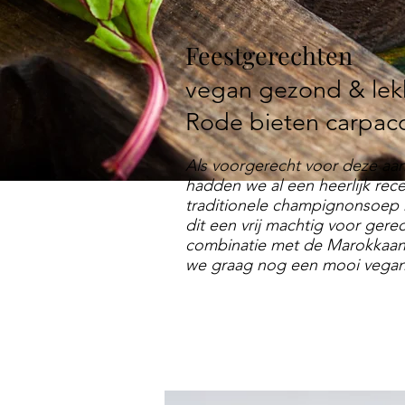
Feestgerechten
vegan gezond & le
Rode bieten carpac
Als voorgerecht voor deze a
hadden we al een heerlijk rec
traditionele champignonsoep 
dit een vrij machtig voor gerech
combinatie met de Marokkaanse
we graag nog een mooi vegan