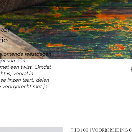
kker
cio
ankomende feestdagen
ept van een
met een twist. Omdat
t is, vooral in
 linzen taart, delen
 voorgerecht met je.
TIJD 1:00 | VOORBEREIDING 0: