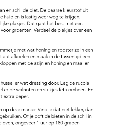
 en schil de biet. De paarse kleurstof uit
je huid en is lastig weer weg te krijgen.
lijke plakjes. Dat gaat het best met een
f voor groenten.
Verdeel de plakjes over een
mmetje met wat honing en rooster ze in een
 Laat afkoelen en m
aak in de tussentijd een
e kloppen met de azijn en honing en maal er
hussel er wat dressing door. Leg de rucola
l er de walnoten en stukjes feta omheen. En
 extra peper.
n op deze manier. Vind je dat niet lekker, dan
ebruiken. Of je poft de bieten in de schil in
de oven, ongeveer 1 uur op 180 graden.