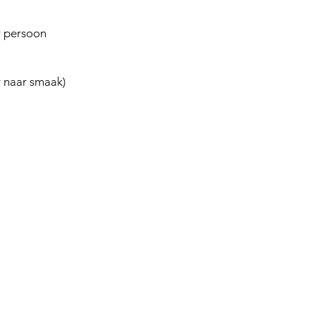
r persoon
r naar smaak)