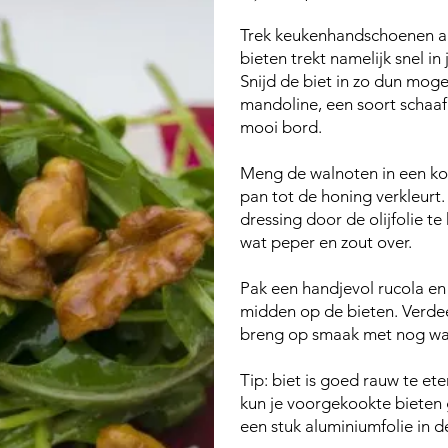
Trek keukenhandschoenen aan
bieten trekt namelijk snel in 
Snijd de biet in zo dun moge
mandoline, een soort schaa
mooi bord.
Meng de walnoten in een ko
pan tot de honing verkleurt.
dressing door de olijfolie t
wat peper en zout over.
Pak een handjevol rucola en 
midden op de bieten.
Verdee
breng op smaak met nog wat
Tip: biet is goed rauw te ete
kun je voorgekookte bieten g
een stuk aluminiumfolie in 