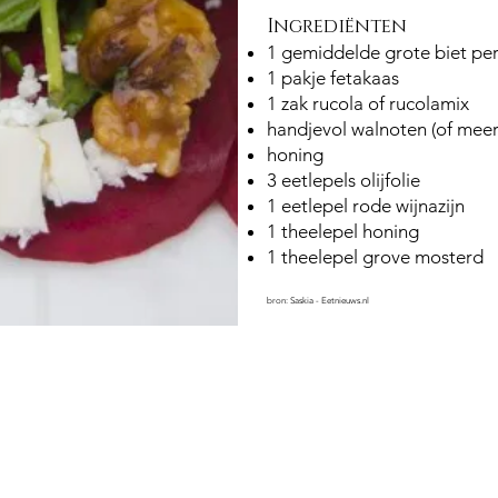
Ingrediënten
1 gemiddelde grote biet pe
1 pakje fetakaas
1 zak rucola of rucolamix
handjevol walnoten (of mee
honing
3 eetlepels olijfolie
1 eetlepel rode wijnazijn
1 theelepel honing
1 theelepel grove mosterd
bron: Saskia - Eetnieuws.nl